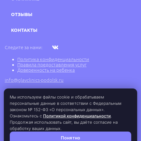
ОТЗЫВЫ
КОНТАКТЫ
Следите за нами:
Политика конфиденциальности
Правила предоставления услуг
Доверенность на ребенка
info@glavclinics-podolsk.ru
Мы используем файлы cookie и обрабатываем
2005 - 2026 г. © Медицинский центр ГлавВрач,
персональные данные в соответствии с Федеральным
ООО "Подольск Медицина", ИНН: 5030077289,
законом № 152-ФЗ «О персональных данных».
ОГРН: 1125030001942, Лицензия ЛО-77-01-
017145 от 07.12.2018 г.
Ознакомьтесь с
Политикой конфиденциальности
.
Продолжая использовать сайт, вы даёте согласие на
обработку ваших данных.
Понятно