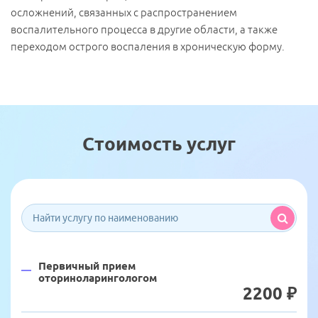
осложнений, связанных с распространением
воспалительного процесса в другие области, а также
переходом острого воспаления в хроническую форму.
Записаться на прием
Мы свяжемся с Вами и подберем удобное время для
Стоимость услуг
визита.
Направление
Наименование услуги:
Детский ЛОР
Специалист
Имя
*
Ф.И.О.
*
Первичный прием
оториноларингологом
Телефон
*
Телефон
*
2200 ₽
Я ознакомлен и согласен с
«Условиями сбора