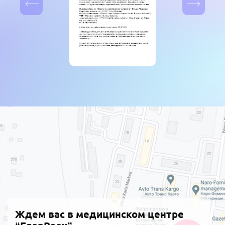
(с учетом стоимости расходных
материалов и лекарственных
препаратов)
5400 ₽
Рассечение синехий полости носа (3
категория сложности)
(с учетом стоимости расходных
материалов и лекарственных
препаратов)
8400 ₽
Ревизия и санация полости фурункула
(абсцесса, гематомы) полости ЛОР
органов
(с учетом стоимости лекарств)
1150 ₽
Санационная обработка уха / носа /
глотки (после вскрытия абсцесса,
фурункула)
(с учетом стоимости лекарств)
Ждем вас в медицинском центре
500 ₽