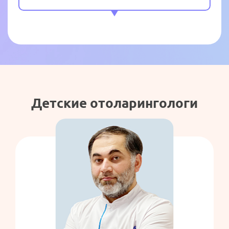
Вскрытие кисты / фоликула небных
миндалин
(без учета стоимости анестезии)
1350 ₽
Вскрытие фурункула (абсцесса,
гематомы) полости ЛОР органов
(без учета стоимости анестезии)
3100 ₽
Детские отоларингологи
Задняя тампонада носа при носовом
кровотечении
(с учетом стоимости расходных
материалов и лекарственных
препаратов)
1400 ₽
Камертональные пробы
500 ₽
Парацентез (рассечение) барабанной