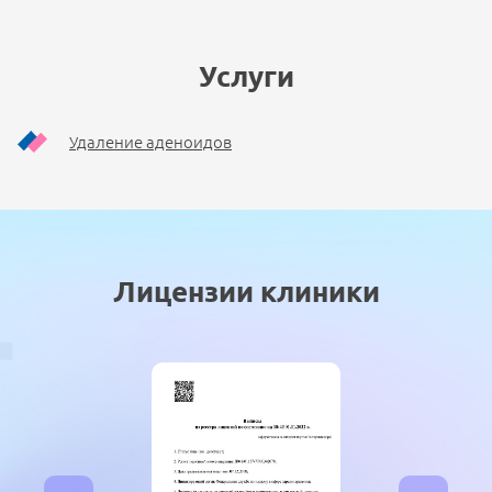
600 ₽
Промывание лакун миндалин
Услуги
(с учетом стоимости лекарственных
препаратов)
1300 ₽
Удаление аденоидов
Промывание носа методом активного
перемещения (по Проетцу)
(с учетом стоимости лекарственных
препаратов)
1300 ₽
Лицензии клиники
Рассечение синехий полости носа (1
категория сложности)
(с учетом стоимости расходных
материалов и лекарственных
препаратов)
2500 ₽
Рассечение синехий полости носа (2
категория сложности)