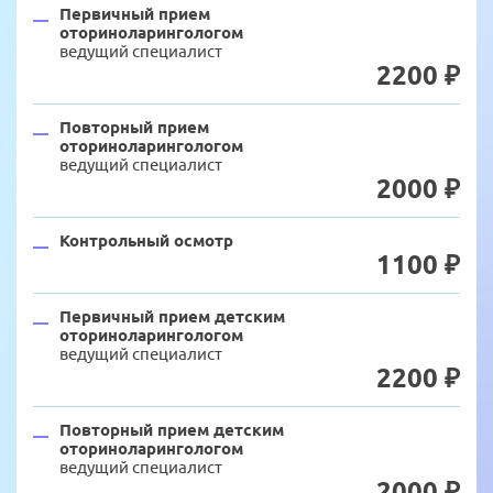
Имя
*
Я ознакомлен и согласен с
«Условиями сбора
Первичный прием
и обработки персональных данных».
и обработки персональных данных».
оториноларингологом
ведущий специалист
Телефон
*
2200 ₽
Повторный прием
оториноларингологом
Я ознакомлен и согласен с
«Условиями сбора и
обработки персональных данных».
ведущий специалист
2000 ₽
Записаться на прием
Контрольный осмотр
1100 ₽
Первичный прием детским
оториноларингологом
ведущий специалист
2200 ₽
Повторный прием детским
оториноларингологом
ведущий специалист
2000 ₽