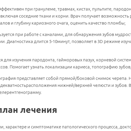
 Эффективен при гранулеме, травмах, кистах, пульпите, парод
 включая соседние ткани и корни. Врач получает возможность 
алов и глубину кариозного очага, оценить качество пломбы;
ьзуется при работе с каналами, для обнаружения зубов мудрос
и. Диагностика длится 5-10минут, позволяет в 3D режиме изуч
ся для изучения пародонта, гайморовых пазух, корневой систе
сов. Помогает узнать локализации кариеса, топографию зубов,
ография представляет собой прямой/боковой снимок черепа. Н
адекватностьрасположения нижней/верхней челюсти и зубов. В
елерентгенограмму.
план лечения
и, характере и симптоматике патологического процесса, док