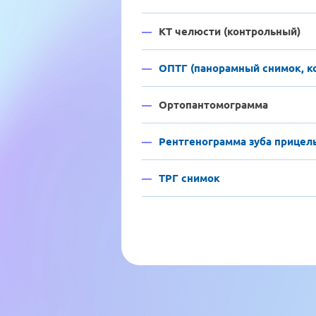
КТ челюсти (контрольный)
ОПТГ (панорамный снимок, к
Ортопантомограмма
Рентгенограмма зуба прицел
ТРГ снимок