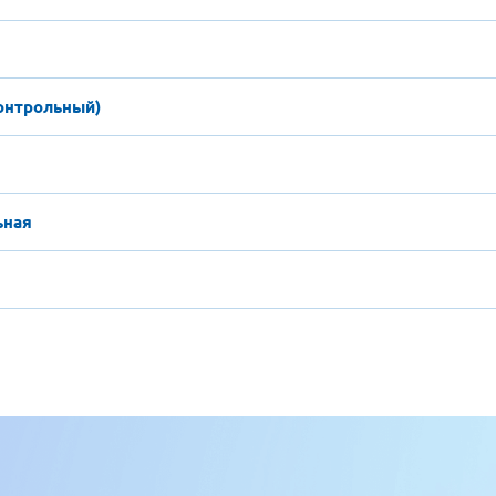
онтрольный)
ьная