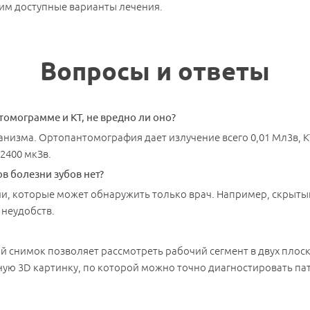
ним доступные варианты лечения.
Вопросы и ответы
томограмме и КТ, не вредно ли оно?
низма. Ортопантомография дает излучение всего 0,01 Мл3в, КТ
2400 мкЗв.
в болезни зубов нет?
и, которые может обнаружить только врач. Например, скрытый
Записаться на прием
 неудобств.
емся с Вами и подберем удобное время для
Наименование услуги:
й снимок позволяет рассмотреть рабочий сегмент в двух плос
Диагностика зубов
ную 3D картинку, по которой можно точно диагностировать па
Специалист
Имя
*
Ф.И.О.
*