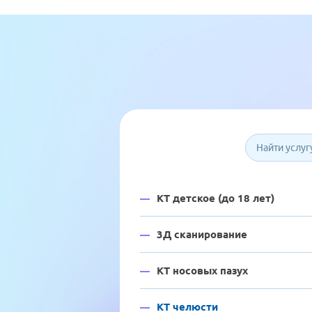
Имя
*
КТ детское (до 18 лет)
3Д сканирование
КТ носовых пазух
КТ челюсти