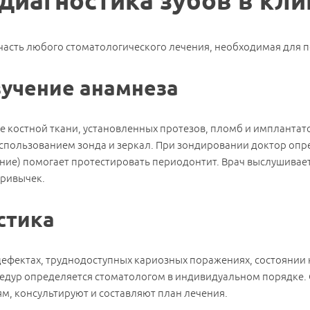
диагностика зубов в кл
часть любого стоматологического лечения, необходимая для п
зучение анамнеза
 костной ткани, установленных протезов, пломб и имплантато
спользованием зонда и зеркал. При зондировании доктор опре
ание) помогает протестировать периодонтит. Врач выслушивае
привычек.
стика
ефектах, труднодоступных кариозных поражениях, состоянии 
цедур определяется стоматологом в индивидуальном порядке.
, консультируют и составляют план лечения.