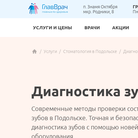
п. Знамя Октября
Г
мкр. Родники, 8
Пн
УСЛУГИ И ЦЕНЫ
ВРАЧИ
АКЦИИ
Гастр
Вакци
Анал
Бреке
Услуги
Стоматология в Подольске
Диагно
ВЗРОСЛОЕ ОТДЕЛЕНИЕ
Карди
Детск
УЗИ
Детск
Масс
Детск
ЭКГ п
Коро
ортоп
Онкол
Ортод
Детск
ДЕТСКОЕ ОТДЕЛЕНИЕ
Диагностика з
Терап
Проте
Флебо
Хирур
Современные методы проверки сос
АНАЛИЗЫ И ДИАГНОСТИКА
Эндок
зубов в Подольске. Точная и безопа
диагностика зубов с помощью нове
СТОМАТОЛОГИЯ
оборудования.