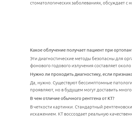
стоматологических заболеваниях, обсуждает с 
Какое облучение получает пациент при ортопан
Эти диагностические методы безопасны для орга
фонового годового излучения составляет около 
Нужно ли проходить диагностику, если признако
Да, нужно. Существуют бессимптомные патологи
проявляют, но в будущем могут доставить много
В чем отличие обычного рентгена от КТ?
Мы свяж
В четкости картинки. Стандартный рентгеновски
искажением. КТ воссоздает реальную качествен
Направление