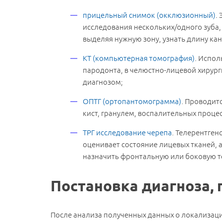
прицельный снимок (окклюзионный)
.
исследования нескольких/одного зуба,
выделяя нужную зону, узнать длину кан
КТ (компьютерная томография)
. Испол
пародонта, в челюстно-лицевой хирурги
диагнозом;
ОПТГ (ортопантомограмма)
. Проводит
кист, гранулем, воспалительных процес
ТРГ исследование черепа
. Телерентген
оценивает состояние лицевых тканей, 
назначить фронтальную или боковую т
Постановка диагноза, 
После анализа полученных данных о локализаци