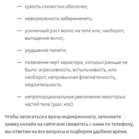
сухость слизистых оболочек;
невозможность забеременеть;
усиленный рост волос на теле или, наоборот,
выпадение волос;
ухудшение памяти;
появление черт характера, которых раньше не
было: агрессивность, вспыльчивость, или
Записаться на прием
наоборот, непривычная флегматичность,
медлительность.
Мы свяжемся с Вами и подберем удобное время для
визита.
непропорциональное увеличение некоторых
частей тела (уши, нос).
Направление
Чтобы записаться к врачу-эндокринологу, заполните
Наименование услуги:
заявку онлайн на сайте или свяжитесь с нами по телефону,
Эндокринология
мы ответим на все вопросы и подберем удобное время.
Специалист
Имя
*