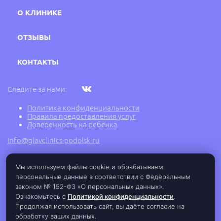
О КЛИНИКЕ
ОТЗЫВЫ
КОНТАКТЫ
Следите за нами:
Политика конфиденциальности
Правила предоставления услуг
Доверенность на ребенка
info@glavclinics-podolsk.ru
Мы используем файлы cookie и обрабатываем
2005 - 2026 г. © Медицинский центр ГлавВрач,
персональные данные в соответствии с Федеральным
ООО "Подольск Медицина", ИНН: 5030077289,
законом № 152-ФЗ «О персональных данных».
ОГРН: 1125030001942, Лицензия ЛО-77-01-
017145 от 07.12.2018 г.
Ознакомьтесь с
Политикой конфиденциальности
.
Продолжая использовать сайт, вы даёте согласие на
обработку ваших данных.