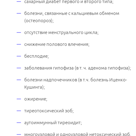
сахарный диабет первого и второго типа;
болезни, связанные с кальциевым обменом
(остеопороз);
отсутствие менструального цикла;
снижение полового влечения;
бесплодие;
заболевания гипофиза (в т. ч. аденома гипофиза);
болезни надпочечников (в т.ч. болезнь Иценко-
Кушинга);
ожирение;
тиреотоксический зоб;
аутоиммунный тиреоидит;
многоузловой и одноузловой нетоксический зоб.