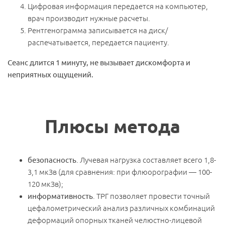
Цифровая информация передается на компьютер,
врач производит нужные расчеты.
Рентгенограмма записывается на диск/
распечатывается, передается пациенту.
Сеанс длится 1 минуту, не вызывает дискомфорта и
неприятных ощущений.
Плюсы метода
безопасность
. Лучевая нагрузка составляет всего 1,8-
Записаться на прием
3,1 мкЗв (для сравнения: при флюорографии — 100-
120 мкЗв);
Мы свяжемся с Вами и подберем удобное время для
информативность
. ТРГ позволяет провести точный
визита.
цефалометрический анализ различных комбинаций
деформаций опорных тканей челюстно-лицевой