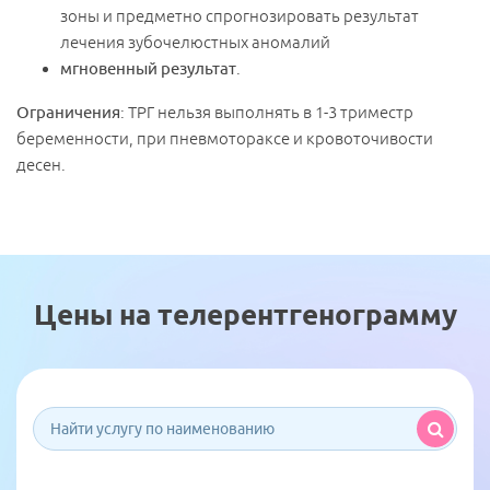
Направление
зоны и предметно спрогнозировать результат
Наименование услуги:
лечения зубочелюстных аномалий
ТРГ снимок
мгновенный результат
.
Специалист
Имя
*
Ф.И.О.
*
Ограничения
: ТРГ нельзя выполнять в 1-3 триместр
беременности, при пневмотораксе и кровоточивости
Телефон
*
Телефон
*
десен.
Я ознакомлен и согласен с
«Условиями сбора
Имя
*
Я ознакомлен и согласен с
«Условиями сбора
и обработки персональных данных».
и обработки персональных данных».
Телефон
*
Цены на телерентгенограмму
Я ознакомлен и согласен с
«Условиями сбора и
обработки персональных данных».
Записаться на прием