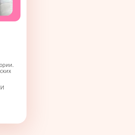
ории.
ских
ЗИ