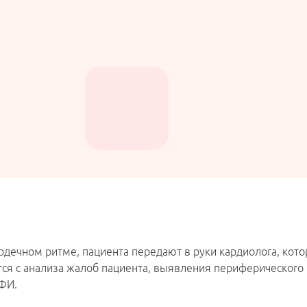
рдечном ритме, пациента передают в руки кардиолога, кот
тся с анализа жалоб пациента, выявления периферического
ЭФИ.