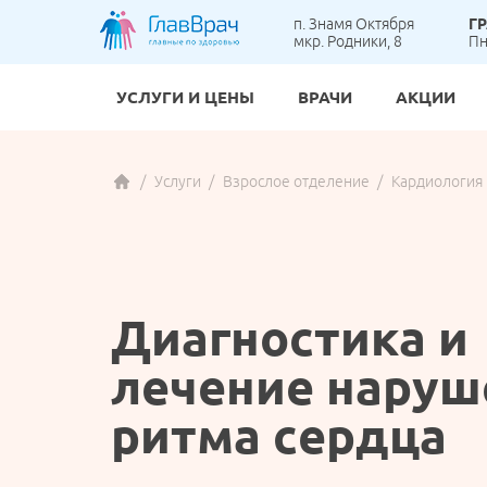
п. Знамя Октября
Г
мкр. Родники, 8
Пн
УСЛУГИ И ЦЕНЫ
ВРАЧИ
АКЦИИ
Гастр
Вакци
Анал
Бреке
Услуги
Взрослое отделение
Кардиология
ВЗРОСЛОЕ ОТДЕЛЕНИЕ
Карди
Детск
УЗИ
Детск
Масс
Детск
ЭКГ п
Коро
ортоп
Онкол
Ортод
Детск
ДЕТСКОЕ ОТДЕЛЕНИЕ
Диагностика и
Терап
Проте
Флебо
Хирур
лечение наруш
АНАЛИЗЫ И ДИАГНОСТИКА
Эндок
ритма сердца
СТОМАТОЛОГИЯ