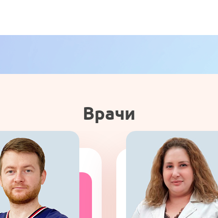
Врачи
Записаться на прием
емся с Вами и подберем удобное время для
Наименование услуги:
Диагностика и лечение нарушений
ритма сердца
Специалист
Имя
*
Ф.И.О.
*