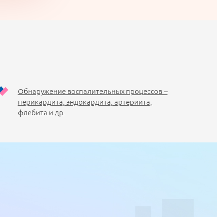
Обнаружение воспалительных процессов –
перикардита, эндокардита, артериита,
флебита и др.