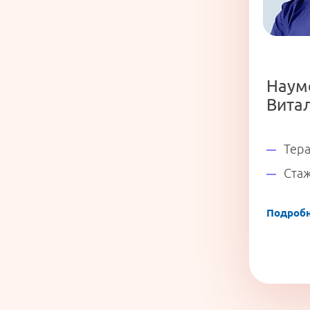
Имя
*
Наум
Вита
Тера
Стаж
Подроб