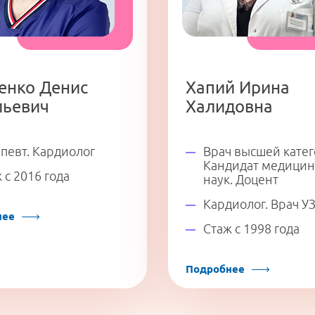
Телефон
*
Телефон
*
Телефон
*
Я ознакомлен и согласен с
«Условиями сбора
и обработки персональных данных».
Я ознакомлен и согласен с
«Условиями сбора и
Я ознакомлен и согласен с
«Условиями сбора
обработки персональных данных».
и обработки персональных данных».
енко Денис
Хапий Ирина
льевич
Халидовна
Записаться на прием
певт. Кардиолог
Врач высшей катег
Кандидат медицин
 с 2016 года
наук. Доцент
Кардиолог. Врач У
нее
Стаж с 1998 года
Подробнее