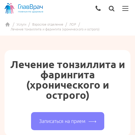
Услуги
Взрослое отделение
ЛОР
Лечение тонзиллита и фарингита (хронического и острого)
Лечение тонзиллита и
фарингита
(хронического и
острого)
Записаться на прием