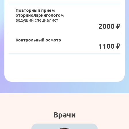
Повторный прием
оториноларингологом
ведущий специалист
2000 ₽
Контрольный осмотр
1100 ₽
Записаться на прием
Мы свяжемся с Вами и подберем удобное время для
визита.
Врачи