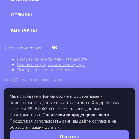
ОТЗЫВЫ
КОНТАКТЫ
Следите за нами:
Политика конфиденциальности
Правила предоставления услуг
Доверенность на ребенка
info@glavclinics-podolsk.ru
Мы используем файлы cookie и обрабатываем
2005 - 2026 г. © Медицинский центр ГлавВрач,
персональные данные в соответствии с Федеральным
ООО "Подольск Медицина", ИНН: 5030077289,
законом № 152-ФЗ «О персональных данных».
ОГРН: 1125030001942, Лицензия ЛО-77-01-
017145 от 07.12.2018 г.
Ознакомьтесь с
Политикой конфиденциальности
.
Продолжая использовать сайт, вы даёте согласие на
обработку ваших данных.
Понятно