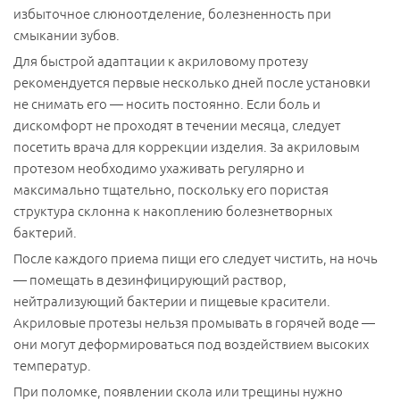
Записаться на прием
избыточное слюноотделение, болезненность при
смыкании зубов.
Мы свяжемся с Вами и подберем удобное время для
Для быстрой адаптации к акриловому протезу
визита.
рекомендуется первые несколько дней после установки
не снимать его — носить постоянно. Если боль и
Направление
дискомфорт не проходят в течении месяца, следует
Наименование услуги:
посетить врача для коррекции изделия. За акриловым
Съемные акриловые протезы
протезом необходимо ухаживать регулярно и
Специалист
Имя
*
максимально тщательно, поскольку его пористая
Ф.И.О.
*
структура склонна к накоплению болезнетворных
Телефон
*
бактерий.
Телефон
*
После каждого приема пищи его следует чистить, на ночь
Я ознакомлен и согласен с
«Условиями сбора
Имя
*
— помещать в дезинфицирующий раствор,
Я ознакомлен и согласен с
«Условиями сбора
и обработки персональных данных».
нейтрализующий бактерии и пищевые красители.
и обработки персональных данных».
Акриловые протезы нельзя промывать в горячей воде —
Телефон
*
они могут деформироваться под воздействием высоких
температур.
При поломке, появлении скола или трещины нужно
Я ознакомлен и согласен с
«Условиями сбора и