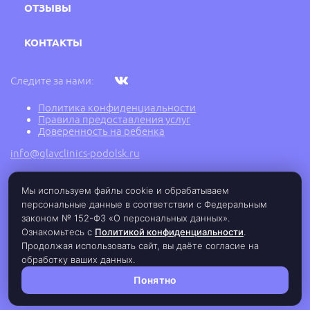
ОТЗЫВЫ
КОНТАКТЫ
Следите за нами:
Политика конфиденциальности
Правила предоставления услуг
Доверенность на ребенка
info@glavclinics-podolsk.ru
Мы используем файлы cookie и обрабатываем
2005 - 2026 г. © Медицинский центр ГлавВрач,
персональные данные в соответствии с Федеральным
ООО "Подольск Медицина", ИНН: 5030077289,
законом № 152-ФЗ «О персональных данных».
ОГРН: 1125030001942, Лицензия ЛО-77-01-
017145 от 07.12.2018 г.
Ознакомьтесь с
Политикой конфиденциальности
.
Продолжая использовать сайт, вы даёте согласие на
обработку ваших данных.
Понятно