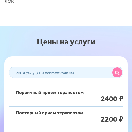
ЛФК.
Цены на услуги
Записаться на прием
Мы свяжемся с Вами и подберем удобное время для
визита.
Первичный прием терапевтом
2400 ₽
Направление
Наименование услуги:
Лечение заболеваний органов
дыхания
Повторный прием терапевтом
2200 ₽
Специалист
Имя
*
Ф.И.О.
*