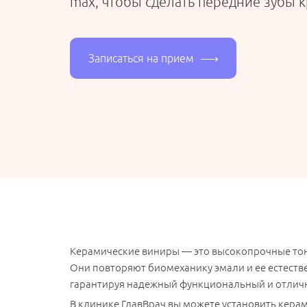
max, чтобы сделать передние зубы 
Записаться на прием
Керамические виниры — это высокопрочные тон
Они повторяют биомеханику эмали и ее естестве
гарантируя надежный функциональный и отличн
В клинике ГлавВрач вы можете установить кера