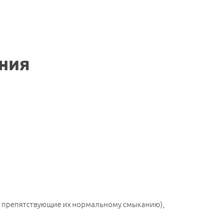
ния
, препятствующие их нормальному смыканию),