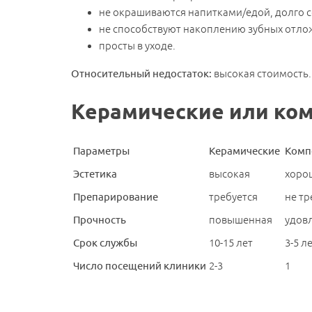
не окрашиваются напитками/едой, долго 
не способствуют накоплению зубных отло
просты в уходе.
Относительный недостаток:
высокая стоимость.
Керамические или ком
Параметры
Керамические
Комп
Эстетика
высокая
хоро
Препарирование
требуется
не тр
Прочность
повышенная
удов
Мы свяж
Срок
службы
10-15 лет
3-5 л
Число посещений клиники
2-3
1
Направление