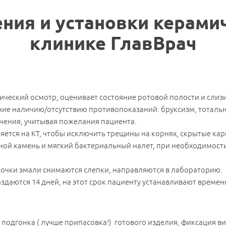
Телефон
*
Телефон
*
Телефон
*
ния и установки керами
Я ознакомлен и согласен с
«Условиями сбора
клинике ГлавВрач
Я ознакомлен и согласен с
«Условиями сбора
и обработки персональных данных».
Я ознакомлен и согласен с
«Условиями сбора и
и обработки персональных данных».
обработки персональных данных».
Записаться на прием
ический осмотр, оценивает состояние ротовой полости и слиз
ание наличию/отсутствию противопоказаний: бруксизм, тоталь
ечения, учитывая пожелания пациента.
ляется на КТ, чтобы исключить трещины на корнях, скрытые к
убной камень и мягкий бактериальный налет, при необходимос
очки эмали снимаются слепки, направляются в лабораторию.
оздаются 14 дней, на этот срок пациенту устанавливают време
 подгонка ( лучше припасовка!) готового изделия, фиксация в