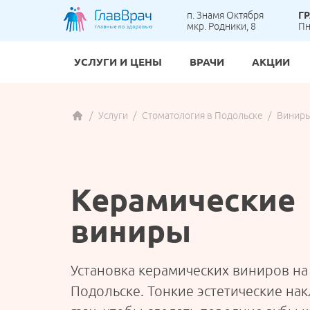
п. Знамя Октября
Г
мкр. Родники, 8
Пн
УСЛУГИ И ЦЕНЫ
ВРАЧИ
АКЦИИ
Гастр
Вакци
Анал
Бреке
Услуги
Стоматология в Подольске
Винир
ВЗРОСЛОЕ ОТДЕЛЕНИЕ
Карди
Детск
УЗИ
Детск
Масс
Детск
ЭКГ п
Коро
ортоп
Онкол
Ортод
Керамические
Детск
ДЕТСКОЕ ОТДЕЛЕНИЕ
Терап
Проте
виниры
Флебо
Хирур
АНАЛИЗЫ И ДИАГНОСТИКА
Эндок
Установка керамических виниров на
Подольске. Тонкие эстетические нак
СТОМАТОЛОГИЯ