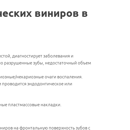
ческих виниров в
истой, диагностирует заболевания и
но разрушенные зубы, недостаточный объем
ариозные/некариозные очаги воспаления.
ти проводится эндодонтическое или
нные пластмассовые накладки.
иниров на фронтальную поверхность зубов с