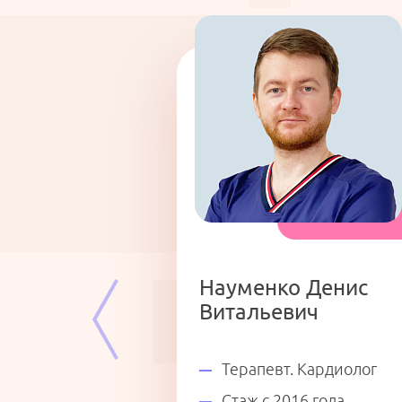
Науменко Денис
Витальевич
специалист
Терапевт. Кардиолог
Стаж с 2016 года