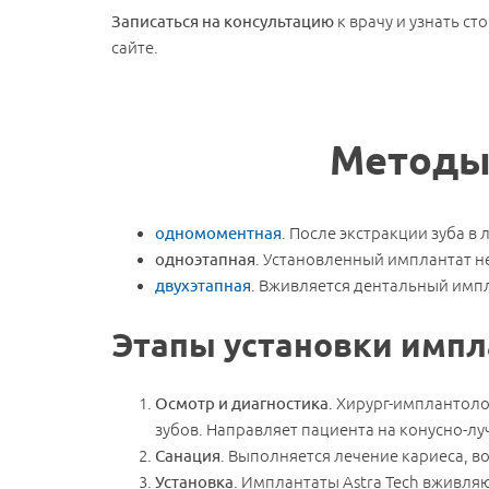
Записаться на консультацию
к врачу и узнать ст
сайте.
Методы 
одномоментная
. После экстракции зуба в
одноэтапная
. Установленный имплантат н
двухэтапная
. Вживляется дентальный импл
Этапы установки импла
Осмотр и диагностика
. Хирург-имплантол
зубов. Направляет пациента на конусно-
Санация
. Выполняется лечение кариеса, в
Установка
. Имплантаты Astra Tech вживл