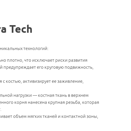
a Tech
уникальных технологий:
ьно плотно, что исключает риски развития
й предупреждает его круговую подвижность,
 с костью, активизирует ее заживление,
ьной нагрузки — костная ткань в верхнем
 визита.
енного корня нанесена крупная резьба, которая
.
ивает объем мягких тканей и контактной зоны,