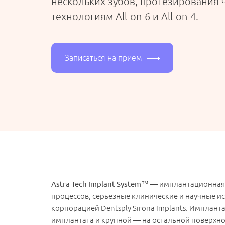
нескольких зубов, протезирования 
технологиям All-on-6 и All-on-4.
Записаться на прием
Astra Tech Implant System™
— имплантационная с
процессов, серьезные клинические и научные ис
корпорацией Dentsply Sirona Implants. Имплан
имплантата и крупной — на остальной поверхнос