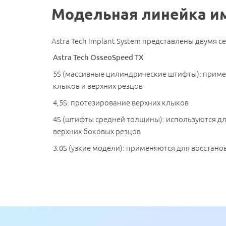
Имя
*
Модельная линейка им
Astra Tech Implant System представлены двумя 
Astra Tech OsseoSpeed TX
5S (массивные цилиндрические штифты): прим
клыков и верхних резцов
4,5S: протезирование верхних клыков
4S (штифты средней толщины): используются д
верхних боковых резцов
3.0S (узкие модели): применяются для восстано