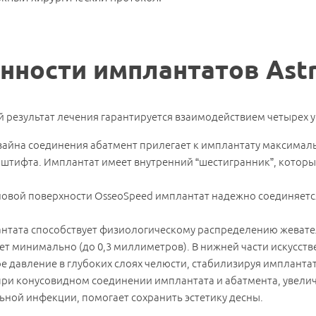
нности имплантатов Astr
 результат лечения гарантируется взаимодействием четырех 
дизайна соединения абатмент прилегает к имплантату максимал
штифта. Имплантат имеет внутренний “шестигранник”, которы
новой поверхности OsseoSpeed имплантат надежно соединяется
Записаться на прием
антата способствует физиологическому распределению жевател
емся с Вами и подберем удобное время для
Наименование услуги:
т минимально (до 0,3 миллиметров). В нижней части искусств
Импланты Astra Tech
давление в глубоких слоях челюсти, стабилизируя имплантат
 при конусовидном соединении имплантата и абатмента, увелич
Специалист
Имя
*
ной инфекции, помогает сохранить эстетику десны.
Ф.И.О.
*