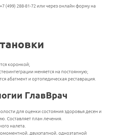
+7 (499) 288-81-72 или через онлайн форму на
становки
ется коронкой;
стеоинтеграции меняется на постоянную;
тся абатмент и ортопедическая реставрация.
логии ГлавВрач
олости для оценки состояния здоровья десен и
ю. Составляет план лечения.
ного налета.
номоментной, двухэтапной, одноэтапной