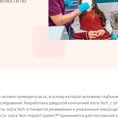
челюсти по
истема премиум-класса, в основу которой заложены глубоки
следования. Разработана шведской компанией Astra Tech, с 2
таты Astra Tech отличаются узнаваемым и уникальным макро-ди
ти. Astra Tech Implant System™ применяется для постоянной з