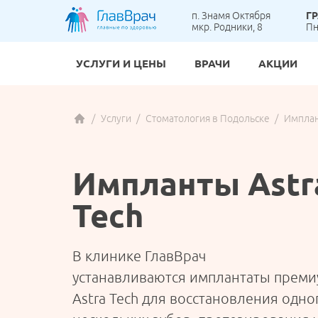
п. Знамя Октября
Г
мкр. Родники, 8
Пн
УСЛУГИ И ЦЕНЫ
ВРАЧИ
АКЦИИ
Гастр
Вакци
Анал
Бреке
Услуги
Стоматология в Подольске
Имплан
ВЗРОСЛОЕ ОТДЕЛЕНИЕ
Карди
Детск
УЗИ
Детск
Масс
Детск
ЭКГ п
Коро
Импланты Astr
ортоп
Онкол
Ортод
Детск
ДЕТСКОЕ ОТДЕЛЕНИЕ
Tech
Терап
Проте
Флебо
Хирур
АНАЛИЗЫ И ДИАГНОСТИКА
В клинике ГлавВрач
Эндок
устанавливаются имплантаты преми
Astra Tech для восстановления одно
СТОМАТОЛОГИЯ