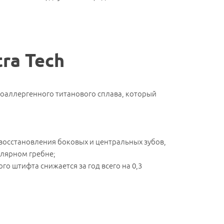
ra Tech
поаллергенного титанового сплава, который
восстановления боковых и центральных зубов,
олярном гребне;
го штифта снижается за год всего на 0,3