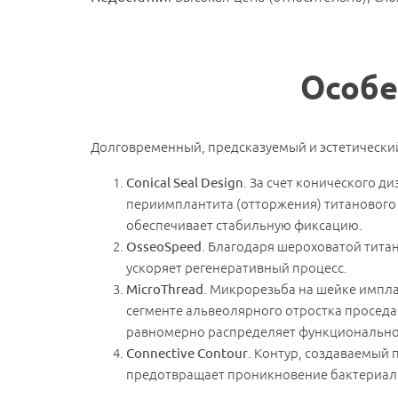
Особе
Долговременный, предсказуемый и эстетический
Conical Seal Design
. За счет конического 
периимплантита (отторжения) титанового 
обеспечивает стабильную фиксацию.
OsseoSpeed
. Благодаря шероховатой тита
ускоряет регенеративный процесс.
MicroThread
. Микрорезьба на шейке импл
Мы свяж
сегменте альвеолярного отростка проседае
равномерно распределяет функциональное 
Connective Contour
. Контур, создаваемый
Направление
предотвращает проникновение бактериаль