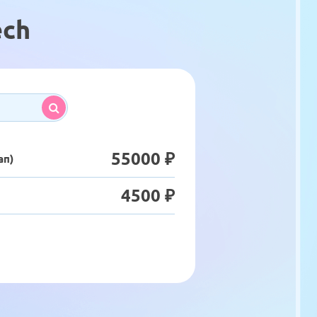
ech
55000 ₽
ап)
4500 ₽