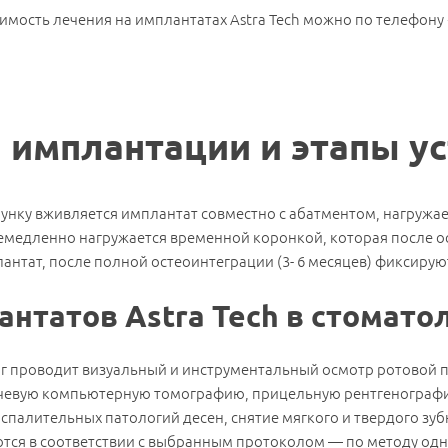
оимость лечения на имплантатах Astra Tech можно по телефону 
имплантации и этапы у
 лунку вживляется имплантат совместно с абатментом, нагружа
емедленно нагружается временной коронкой, которая после о
антат, после полной остеоинтеграции (3- 6 месяцев) фиксирую
нтатов Astra Tech в стомато
ог проводит визуальный и инструментальный осмотр ротовой п
лучевую компьютерную томографию, прицельную рентгенографи
оспалительных патологий десен, снятие мягкого и твердого зуб
яются в соответствии с выбранным протоколом — по методу од