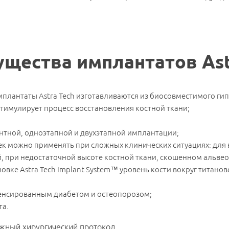
щества имплантатов Ast
плантаты Astra Tech изготавливаются из биосовместимого ги
тимулирует процесс восстановления костной ткани;
нтной, одноэтапной и двухэтапной имплантации;
к можно применять при сложных клинических ситуациях: для 
, при недостаточной высоте костной ткани, скошенном альве
вке Astra Tech Implant System™ уровень кости вокруг титаново
енсированным диабетом и остеопорозом;
та.
ложный хирургический протокол.