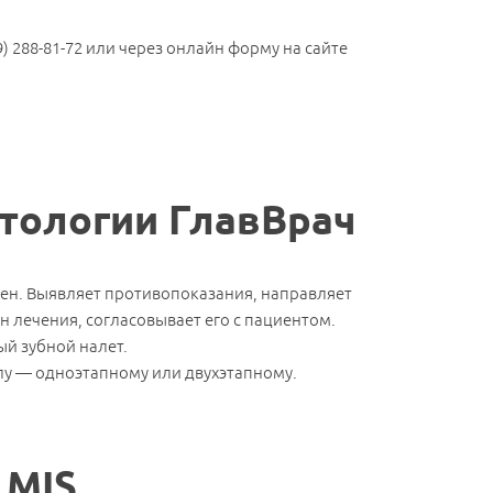
) 288-81-72 или через онлайн форму на сайте
атологии ГлавВрач
есен. Выявляет противопоказания, направляет
лечения, согласовывает его с пациентом.
ый зубной налет.
лу — одноэтапному или двухэтапному.
 MIS