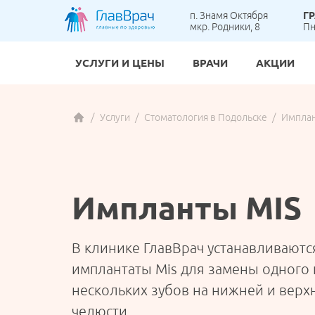
п. Знамя Октября
Г
мкр. Родники, 8
Пн
УСЛУГИ И ЦЕНЫ
ВРАЧИ
АКЦИИ
Гастр
Вакци
Анал
Бреке
Услуги
Стоматология в Подольске
Имплан
ВЗРОСЛОЕ ОТДЕЛЕНИЕ
Карди
Детск
УЗИ
Детск
Масс
Детск
ЭКГ п
Коро
ортоп
Онкол
Ортод
Детск
ДЕТСКОЕ ОТДЕЛЕНИЕ
Импланты MIS
Терап
Проте
Флебо
Хирур
В клинике ГлавВрач устанавливаютс
АНАЛИЗЫ И ДИАГНОСТИКА
Эндок
имплантаты Mis для замены одного
нескольких зубов на нижней и верх
СТОМАТОЛОГИЯ
челюсти.