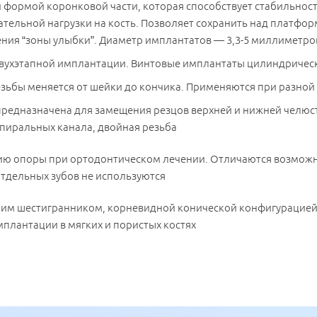
формой коронковой части, которая способствует стабильност
Телефон
*
Телефон
*
Телефон
*
ельной нагрузки на кость. Позволяет сохранить над платфор
ения “зоны улыбки”. Диаметр имплантатов — 3,3-5 миллиметро
Я ознакомлен и согласен с
«Условиями сбора
Я ознакомлен и согласен с
«Условиями сбора
и обработки персональных данных».
Я ознакомлен и согласен с
«Условиями сбора и
двухэтапной имплантации. Винтовые имплантаты цилиндричес
и обработки персональных данных».
обработки персональных данных».
ьбы меняется от шейки до кончика. Применяются при разной 
редназначена для замещения резцов верхней и нижней челюст
Записаться на прием
спиральных канала, двойная резьба
 опоры при ортодонтическом лечении. Отличаются возможно
отдельных зубов не используются
ним шестигранником, корневидной конической конфигурацией
мплантации в мягких и пористых костях