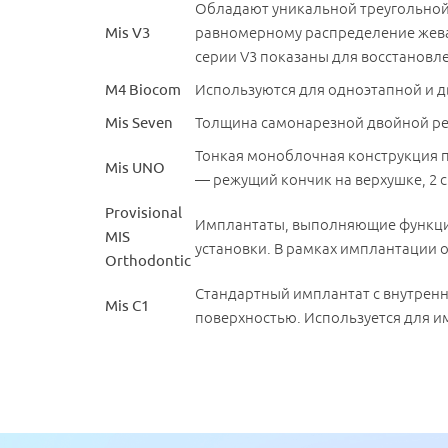
Обладают уникальной треугольной 
Имя
*
Mis V3
равномерному распределение жеват
серии V3 показаны для восстановл
M4 Biocom
Используются для одноэтапной и 
Mis Seven
Толщина самонарезной двойной рез
Тонкая моноблочная конструкция п
Mis UNO
— режущий кончик на верхушке, 2 
Provisional
Имплантаты, выполняющие функцию
MIS
установки. В рамках имплантации 
Orthodontic
Стандартный имплантат с внутрен
Mis С1
поверхностью. Используется для и