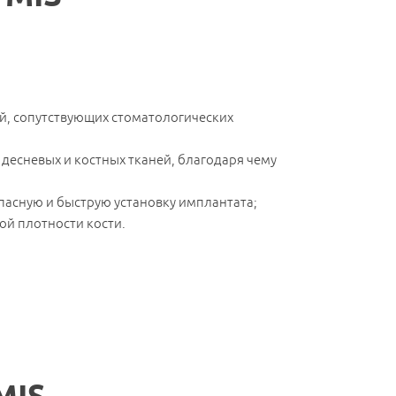
й, сопутствующих стоматологических
десневых и костных тканей, благодаря чему
пасную и быструю установку имплантата;
ой плотности кости.