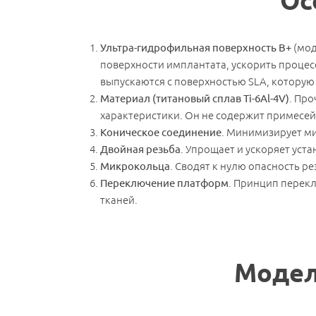
Ос
Ультра-гидрофильная поверхность B+
(мод
поверхности имплантата, ускорить проце
выпускаются с поверхностью SLA, которую
Материал (титановый сплав Ti-6Al-4V)
. Пр
характеристики. Он не содержит примесей
Коническое соединение
. Минимизирует ми
Двойная резьба
. Упрощает и ускоряет уст
Микрокольца
. Сводят к нулю опасность р
Переключение платформ
. Принцип перек
тканей.
Мы свяж
Модел
Направление