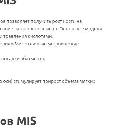
MIS
ов позволяет получить рост кости на
ование титанового штифта. Остальные модели
и травления кислотами.
зделиям Мис отличные механические
 посадки абатмента.
о оси) стимулирует прирост объема мягких
 визита.
ов MIS