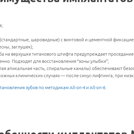
а;
(стандартные, шаровидные) с винтовой и цементной фиксацие
сны, заглушек);
ба на верхушке титанового штифта предупреждает проседание 
енно. Подходят для восстановления “зоны улыбки”;
ая апикальная часть, спиральные каналы) обеспечивают безо
ложных клинических случаях — после синус-лифтинга, при низк
тановления зубов по методикам All-on-4 и All-on-6
.