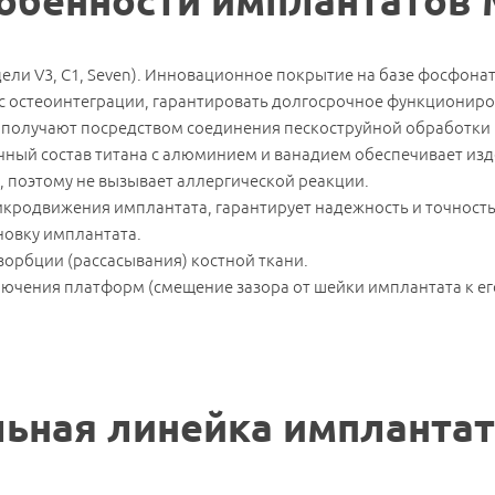
обенности имплантатов 
ели V3, C1, Seven). Инновационное покрытие на базе фосфонат
сс остеоинтеграции, гарантировать долгосрочное функционир
 получают посредством соединения пескоструйной обработки 
очный состав титана с алюминием и ванадием обеспечивает и
, поэтому не вызывает аллергической реакции.
кродвижения имплантата, гарантирует надежность и точность
ановку имплантата.
езорбции (рассасывания) костной ткани.
лючения платформ (смещение зазора от шейки имплантата к ег
Записаться на прием
емся с Вами и подберем удобное время для
Наименование услуги:
Импланты MIS
ьная линейка имплантат
Специалист
Имя
*
Ф.И.О.
*