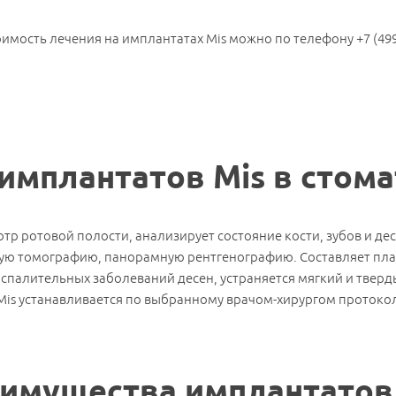
тоимость лечения на имплантатах Mis можно по телефону +7 (499
имплантатов Mis в стом
отр ротовой полости, анализирует состояние кости, зубов и д
ю томографию, панорамную рентгенографию. Составляет план 
оспалительных заболеваний десен, устраняется мягкий и тверд
Mis устанавливается по выбранному врачом-хирургом протоко
имущества имплантатов